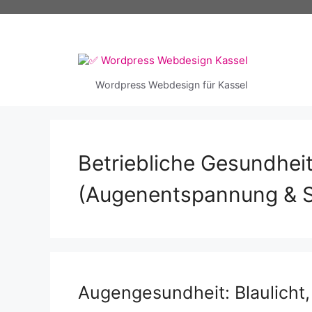
Zum
Inhalt
springen
Wordpress Webdesign für Kassel
Betriebliche Gesundhei
(Augenentspannung & S
Augengesundheit: Blaulicht