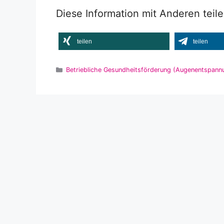
Diese Information mit Anderen teil
teilen
teilen
Kategorien
Betriebliche Gesundheitsförderung (Augenentspannu